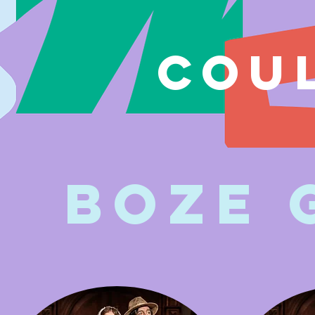
COU
BOZE 