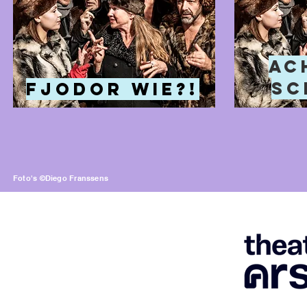
ac
sc
fjodor wie?!
Foto's ©Diego Franssens